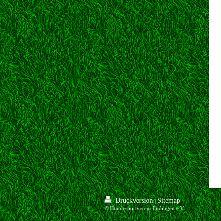
Druckversion
Sitemap
|
© Hundesportverein Endingen e.V.